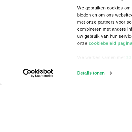
We gebruiken cookies om c
bieden en om ons websitev
met onze partners voor so
combineren met andere inf
uw gebruik van hun servi
onze
cookiebeleid pagin
We werken samen met
13
Details tonen
Klantenservice
Bestellen
Bezorging
Betalen
Retourneren
Veelgestelde vragen