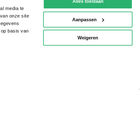
Alles toestaan
al media te
van onze site
Aanpassen
 gegevens
 op basis van
Weigeren
p
g?
eadshop.nl
 32