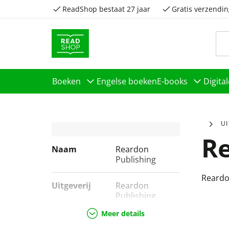
ReadShop bestaat 27 jaar
Gratis verzendin
Boeken
Engelse boeken
E-books
Digita
U
Re
Naam
Reardon
Publishing
Reardo
Uitgeverij
Reardon
Publishing
Meer details
Genres
Geschiedenis &