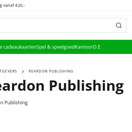
g vanaf €20,-
le cadeaukaarten
Spel & speelgoed
Kantoor
D.E
ITGEVERS
REARDON PUBLISHING
ardon Publishing
n Publishing