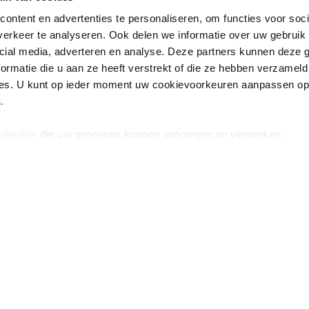
ontent en advertenties te personaliseren, om functies voor soci
erkeer te analyseren. Ook delen we informatie over uw gebruik 
cial media, adverteren en analyse. Deze partners kunnen deze
ormatie die u aan ze heeft verstrekt of die ze hebben verzameld
ces. U kunt op ieder moment uw cookievoorkeuren aanpassen o
a
.
 derden
die uw gegevens kunnen ontvangen en verwerken.
Informatie
Advies nodi
Over ons
Facebook
Vacatures
Instagram
Winkels en openingstijden
helpdesk@r
Cadeaukaart
088 - 133 84
Ondernemer worden