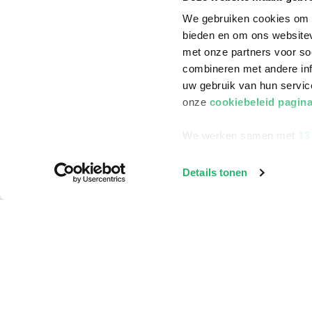
We gebruiken cookies om c
bieden en om ons websitev
met onze partners voor so
combineren met andere inf
uw gebruik van hun servi
onze
cookiebeleid pagin
We werken samen met
13
Details tonen
Klantenservice
Bestellen
Bezorging
Betalen
Retourneren
Veelgestelde vragen