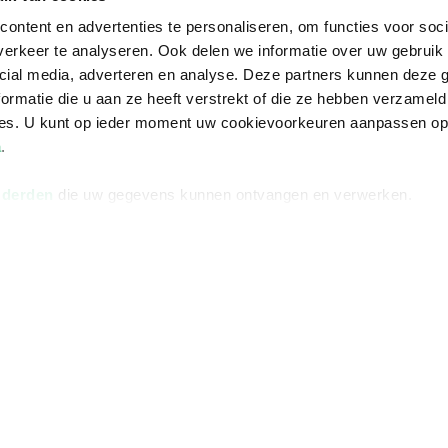
ontent en advertenties te personaliseren, om functies voor soci
erkeer te analyseren. Ook delen we informatie over uw gebruik 
cial media, adverteren en analyse. Deze partners kunnen deze
ormatie die u aan ze heeft verstrekt of die ze hebben verzameld
ces. U kunt op ieder moment uw cookievoorkeuren aanpassen o
a
.
 derden
die uw gegevens kunnen ontvangen en verwerken.
Informatie
Advies nodi
Over ons
Facebook
Vacatures
Instagram
Winkels en openingstijden
helpdesk@r
Cadeaukaart
088 - 133 84
Ondernemer worden