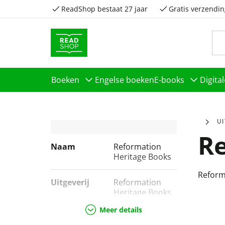
ReadShop bestaat 27 jaar
Gratis verzendin
Boeken
Engelse boeken
E-books
Digita
U
Re
Naam
Reformation
Heritage Books
Reform
Uitgeverij
Reformation
Heritage Books
Meer details
Genres
Geschiedenis &