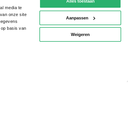
Alles toestaan
al media te
van onze site
Aanpassen
 gegevens
 op basis van
Weigeren
p
g?
eadshop.nl
 32