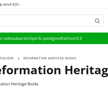
g vanaf €20,-
le cadeaukaarten
Spel & speelgoed
Kantoor
D.E
ITGEVERS
REFORMATION HERITAGE BOOKS
formation Herita
ation Heritage Books