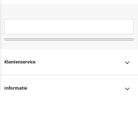
Klantenservice
Klantenservice
Informatie
Bestellen
Over ons
Bezorging
Advies nodig?
Vacatures
Betalen
Facebook
Winkels en openingstijden