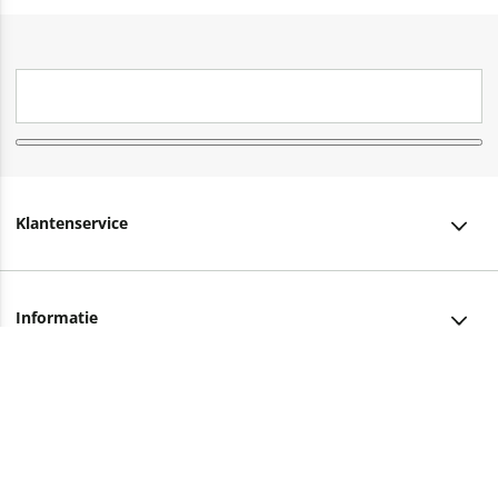
Klantenservice
Klantenservice
Informatie
Bestellen
Over ons
Bezorging
Advies nodig?
Vacatures
Betalen
Facebook
Winkels en openingstijden