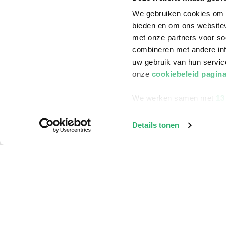
We gebruiken cookies om c
bieden en om ons websitev
met onze partners voor so
combineren met andere inf
uw gebruik van hun servi
onze
cookiebeleid pagin
We werken samen met
13
Details tonen
Klantenservice
Bestellen
Bezorging
Betalen
Retourneren
Veelgestelde vragen