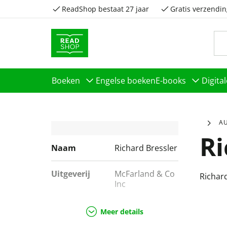
ReadShop bestaat 27 jaar
Gratis verzendin
Boeken
Engelse boeken
E-books
Digita
A
Ri
Naam
Richard Bressler
Uitgeverij
McFarland & Co
Richard
Inc
Genres
Geschiedenis &
Meer details
politiek