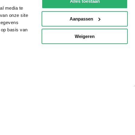
Alles toestaan
al media te
van onze site
Aanpassen
 gegevens
 op basis van
Weigeren
p
g?
eadshop.nl
 32