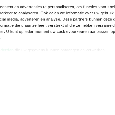
ontent en advertenties te personaliseren, om functies voor soci
erkeer te analyseren. Ook delen we informatie over uw gebruik 
cial media, adverteren en analyse. Deze partners kunnen deze
ormatie die u aan ze heeft verstrekt of die ze hebben verzameld
ces. U kunt op ieder moment uw cookievoorkeuren aanpassen o
a
.
 derden
die uw gegevens kunnen ontvangen en verwerken.
Informatie
Advies nodi
Over ons
Facebook
Vacatures
Instagram
Winkels en openingstijden
helpdesk@r
Cadeaukaart
088 - 133 84
Ondernemer worden