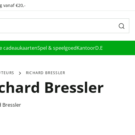
g vanaf €20,-
le cadeaukaarten
Spel & speelgoed
Kantoor
D.E
UTEURS
RICHARD BRESSLER
chard Bressler
 Bressler