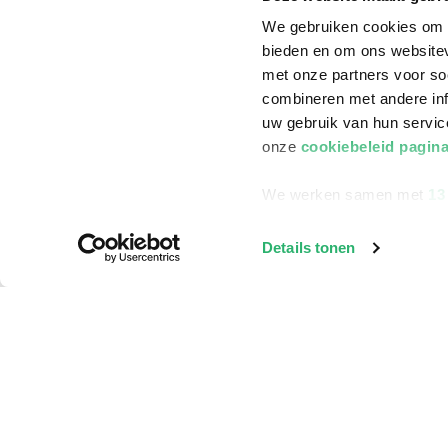
We gebruiken cookies om c
bieden en om ons websitev
met onze partners voor so
combineren met andere inf
uw gebruik van hun servi
onze
cookiebeleid pagin
We werken samen met
13
Details tonen
Klantenservice
Bestellen
Bezorging
Betalen
Retourneren
Veelgestelde vragen