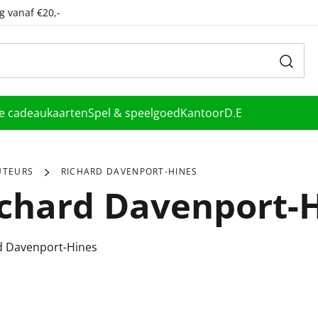
g vanaf €20,-
le cadeaukaarten
Spel & speelgoed
Kantoor
D.E
UTEURS
RICHARD DAVENPORT-HINES
chard Davenport-
d Davenport-Hines