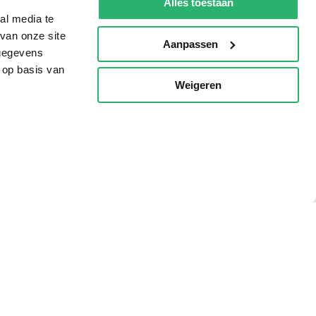
Alles toestaan
al media te
van onze site
Aanpassen
 gegevens
 op basis van
Weigeren
p
g?
eadshop.nl
 32