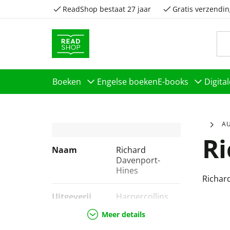
ReadShop bestaat 27 jaar
Gratis verzendin
Boeken
Engelse boeken
E-books
Digita
A
Ri
Naam
Richard
Davenport-
Hines
Richar
Uitgeverij
Harpercollins,
Harpercollins
Meer details
Publishers,
Penguin Books