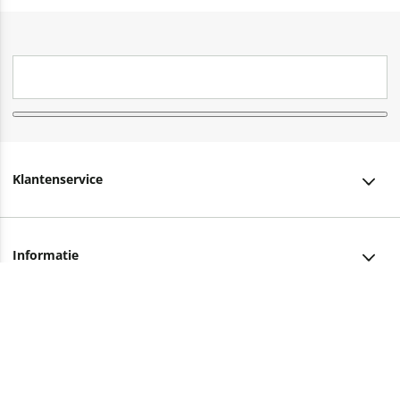
Klantenservice
Klantenservice
Informatie
Bestellen
Over ons
Bezorging
Advies nodig?
Vacatures
Betalen
Facebook
Winkels en openingstijden