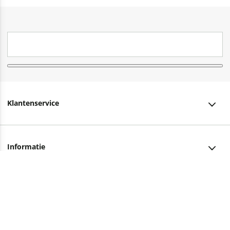
Klantenservice
Klantenservice
Informatie
Bestellen
Over ons
Bezorging
Advies nodig?
Vacatures
Betalen
Facebook
Winkels en openingstijden