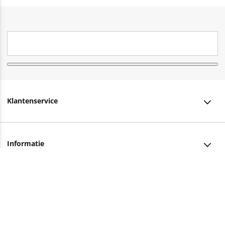
Klantenservice
Klantenservice
Informatie
Bestellen
Over ons
Bezorging
Advies nodig?
Vacatures
Betalen
Facebook
Winkels en openingstijden