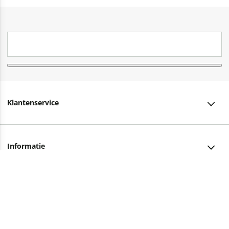
Klantenservice
Klantenservice
Informatie
Bestellen
Over ons
Bezorging
Advies nodig?
Vacatures
Betalen
Facebook
Winkels en openingstijden