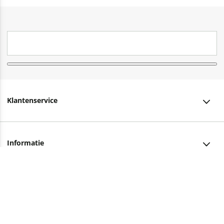
Klantenservice
Klantenservice
Informatie
Bestellen
Over ons
Bezorging
Advies nodig?
Vacatures
Betalen
Facebook
Winkels en openingstijden