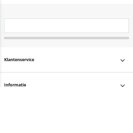
Klantenservice
Klantenservice
Informatie
Bestellen
Over ons
Bezorging
Advies nodig?
Vacatures
Betalen
Facebook
Winkels en openingstijden