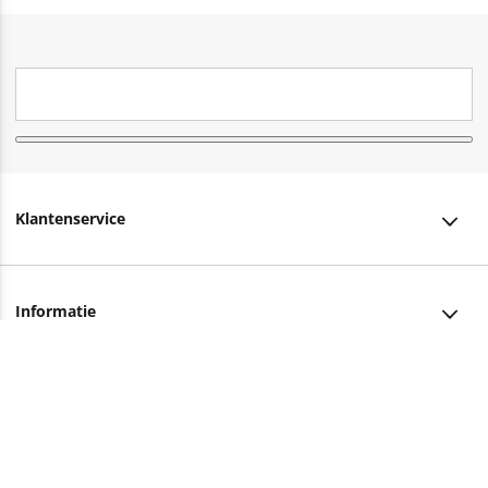
Klantenservice
Klantenservice
Informatie
Bestellen
Over ons
Bezorging
Advies nodig?
Vacatures
Betalen
Facebook
Winkels en openingstijden