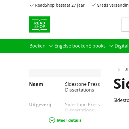
ReadShop bestaat 27 jaar
Gratis verzendin
Boeken
Engelse boeken
E-books
Digita
U
Si
Naam
Sidestone Press
Dissertations
Sidest
Uitgeverij
Sidestone Press
Dissertations
Meer details
Genres
Geschiedenis &