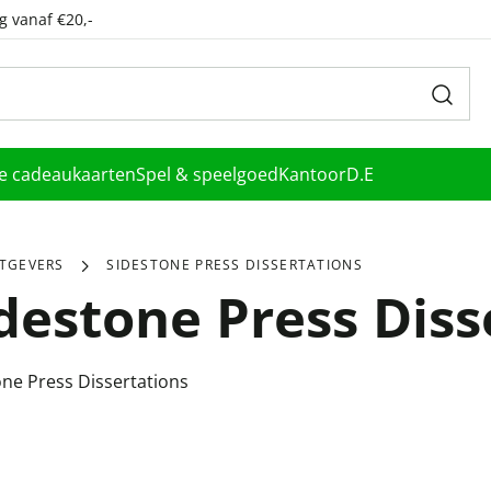
g vanaf €20,-
le cadeaukaarten
Spel & speelgoed
Kantoor
D.E
ITGEVERS
SIDESTONE PRESS DISSERTATIONS
destone Press Diss
one Press Dissertations