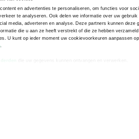
ontent en advertenties te personaliseren, om functies voor soci
erkeer te analyseren. Ook delen we informatie over uw gebruik 
cial media, adverteren en analyse. Deze partners kunnen deze
ormatie die u aan ze heeft verstrekt of die ze hebben verzameld
ces. U kunt op ieder moment uw cookievoorkeuren aanpassen o
a
.
 derden
die uw gegevens kunnen ontvangen en verwerken.
Informatie
Advies nodi
Over ons
Facebook
Vacatures
Instagram
Winkels en openingstijden
helpdesk@r
Cadeaukaart
088 - 133 84
Ondernemer worden