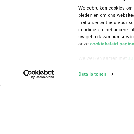
We gebruiken cookies om c
bieden en om ons websitev
met onze partners voor so
combineren met andere inf
uw gebruik van hun servi
onze
cookiebeleid pagin
We werken samen met
13
Details tonen
Klantenservice
Bestellen
Bezorging
Betalen
Retourneren
Veelgestelde vragen