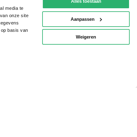
Alles toestaan
al media te
van onze site
Aanpassen
 gegevens
 op basis van
Weigeren
p
g?
eadshop.nl
 32