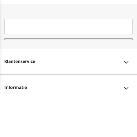
Klantenservice
Klantenservice
Informatie
Bestellen
Over ons
Bezorging
Advies nodig?
Vacatures
Betalen
Facebook
Winkels en openingstijden