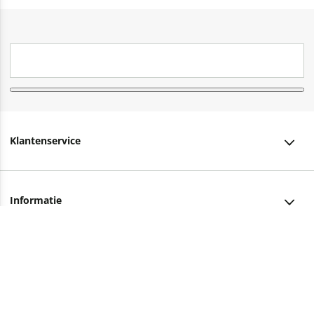
Klantenservice
Klantenservice
Informatie
Bestellen
Over ons
Bezorging
Advies nodig?
Vacatures
Betalen
Facebook
Winkels en openingstijden