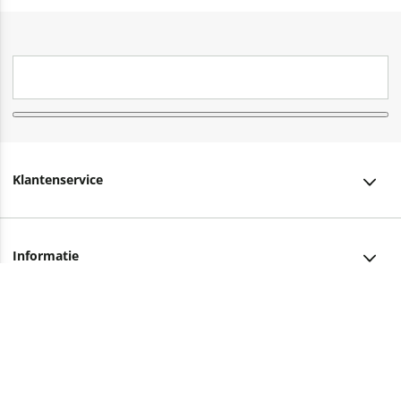
Klantenservice
Klantenservice
Informatie
Bestellen
Over ons
Bezorging
Advies nodig?
Vacatures
Betalen
Facebook
Winkels en openingstijden