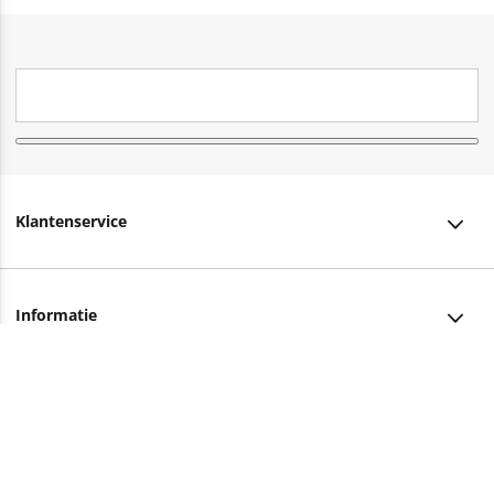
Klantenservice
Klantenservice
Informatie
Bestellen
Over ons
Bezorging
Advies nodig?
Vacatures
Betalen
Facebook
Winkels en openingstijden