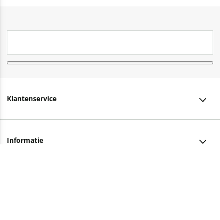
Klantenservice
Klantenservice
Informatie
Bestellen
Over ons
Bezorging
Advies nodig?
Vacatures
Betalen
Facebook
Winkels en openingstijden