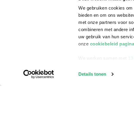
We gebruiken cookies om c
bieden en om ons websitev
met onze partners voor so
combineren met andere inf
uw gebruik van hun servi
onze
cookiebeleid pagin
We werken samen met
13
Details tonen
Klantenservice
Bestellen
Bezorging
Betalen
Retourneren
Veelgestelde vragen