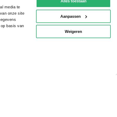
Alles toestaan
al media te
van onze site
Aanpassen
 gegevens
 op basis van
Weigeren
p
g?
eadshop.nl
 32