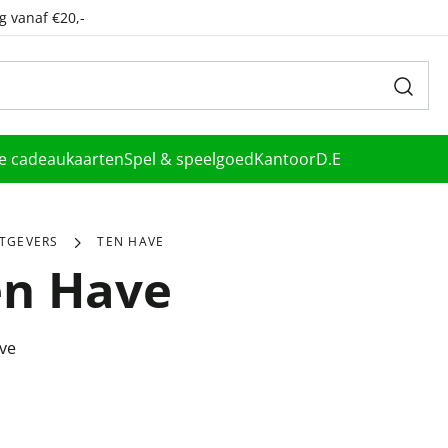
g vanaf €20,-
le cadeaukaarten
Spel & speelgoed
Kantoor
D.E
ITGEVERS
TEN HAVE
en Have
ve