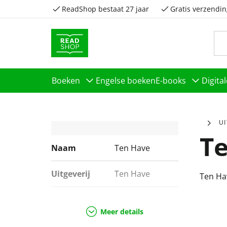
ReadShop bestaat 27 jaar
Gratis verzendin
Boeken
Engelse boeken
E-books
Digita
U
T
Naam
Ten Have
Uitgeverij
Ten Have
Ten Ha
Genres
Geschiedenis &
politiek,
Meer details
Sportboeken,