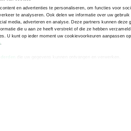
ontent en advertenties te personaliseren, om functies voor soci
erkeer te analyseren. Ook delen we informatie over uw gebruik 
cial media, adverteren en analyse. Deze partners kunnen deze
ormatie die u aan ze heeft verstrekt of die ze hebben verzameld
ces. U kunt op ieder moment uw cookievoorkeuren aanpassen o
a
.
 derden
die uw gegevens kunnen ontvangen en verwerken.
Informatie
Advies nodi
Over ons
Facebook
Vacatures
Instagram
Winkels en openingstijden
helpdesk@r
Cadeaukaart
088 - 133 84
Ondernemer worden