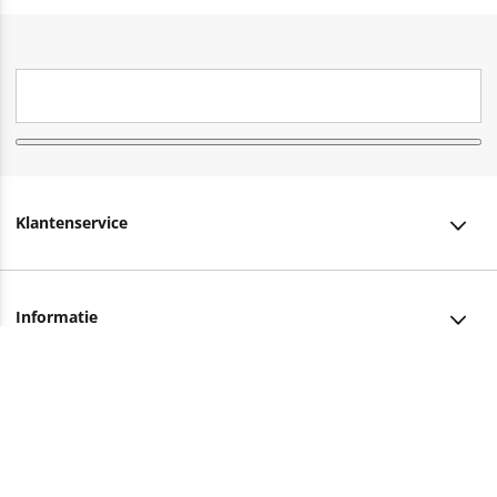
Klantenservice
Klantenservice
Informatie
Bestellen
Over ons
Bezorging
Advies nodig?
Vacatures
Betalen
Facebook
Winkels en openingstijden