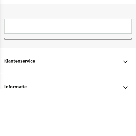
Klantenservice
Klantenservice
Informatie
Bestellen
Over ons
Bezorging
Advies nodig?
Vacatures
Betalen
Facebook
Winkels en openingstijden