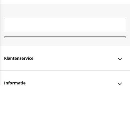
Klantenservice
Klantenservice
Informatie
Bestellen
Over ons
Bezorging
Advies nodig?
Vacatures
Betalen
Facebook
Winkels en openingstijden