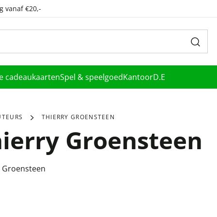
g vanaf €20,-
le cadeaukaarten
Spel & speelgoed
Kantoor
D.E
UTEURS
THIERRY GROENSTEEN
ierry Groensteen
y Groensteen