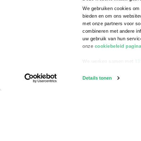
We gebruiken cookies om c
bieden en om ons websitev
met onze partners voor so
combineren met andere inf
uw gebruik van hun servi
onze
cookiebeleid pagin
We werken samen met
13
Details tonen
Klantenservice
Bestellen
Bezorging
Betalen
Retourneren
Veelgestelde vragen