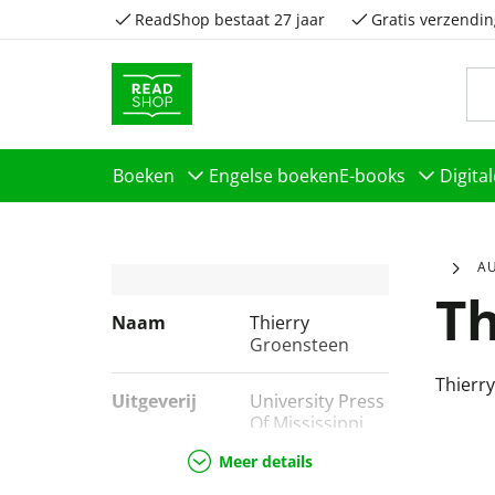
ReadShop bestaat 27 jaar
Gratis verzendin
Boeken
Engelse boeken
E-books
Digita
A
Th
Naam
Thierry
Groensteen
Thierr
Uitgeverij
University Press
Of Mississippi
Meer details
Genres
Literatuur