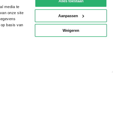
Alles toestaan
al media te
van onze site
Aanpassen
 gegevens
 op basis van
Weigeren
p
g?
eadshop.nl
 32