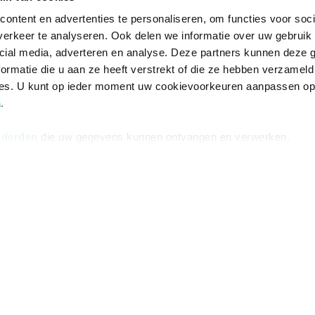
ontent en advertenties te personaliseren, om functies voor soci
erkeer te analyseren. Ook delen we informatie over uw gebruik 
cial media, adverteren en analyse. Deze partners kunnen deze
ormatie die u aan ze heeft verstrekt of die ze hebben verzameld
ces. U kunt op ieder moment uw cookievoorkeuren aanpassen o
a
.
 derden
die uw gegevens kunnen ontvangen en verwerken.
Informatie
Advies nodi
Over ons
Facebook
Vacatures
Instagram
Winkels en openingstijden
helpdesk@r
Cadeaukaart
088 - 133 84
Ondernemer worden