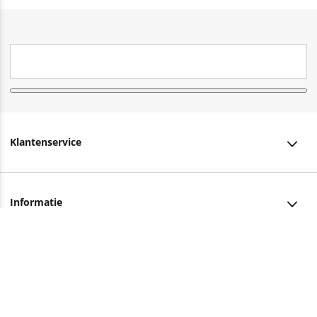
Klantenservice
Klantenservice
Informatie
Bestellen
Over ons
Bezorging
Advies nodig?
Vacatures
Betalen
Facebook
Winkels en openingstijden