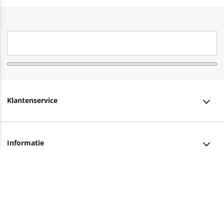
Klantenservice
Klantenservice
Informatie
Bestellen
Over ons
Bezorging
Advies nodig?
Vacatures
Betalen
Facebook
Winkels en openingstijden