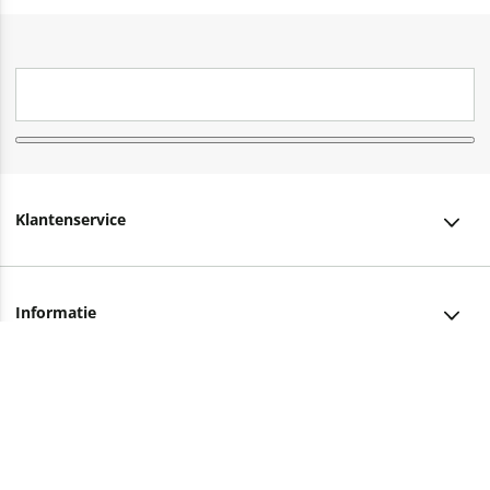
Klantenservice
Klantenservice
Informatie
Bestellen
Over ons
Bezorging
Advies nodig?
Vacatures
Betalen
Facebook
Winkels en openingstijden