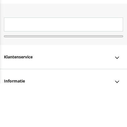
Klantenservice
Klantenservice
Informatie
Bestellen
Over ons
Bezorging
Advies nodig?
Vacatures
Betalen
Facebook
Winkels en openingstijden