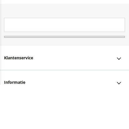
Klantenservice
Klantenservice
Informatie
Bestellen
Over ons
Bezorging
Advies nodig?
Vacatures
Betalen
Facebook
Winkels en openingstijden