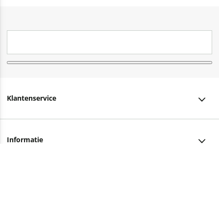
Klantenservice
Klantenservice
Informatie
Bestellen
Over ons
Bezorging
Advies nodig?
Vacatures
Betalen
Facebook
Winkels en openingstijden