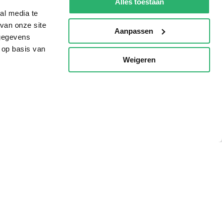
Alles toestaan
al media te
van onze site
Aanpassen
 gegevens
 op basis van
Weigeren
p
g?
eadshop.nl
 32