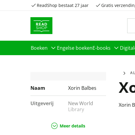
ReadShop bestaat 27 jaar
Gratis verzendin
Boeken
Engelse boeken
E-books
Digita
A
Xo
Naam
Xorin Balbes
Uitgeverij
New World
Xorin 
Library
Genres
Hobbyboeken
Meer details