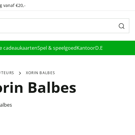
g vanaf €20,-
le cadeaukaarten
Spel & speelgoed
Kantoor
D.E
UTEURS
XORIN BALBES
rin Balbes
Balbes