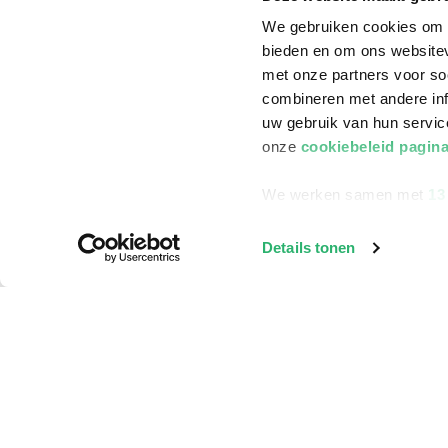
We gebruiken cookies om c
bieden en om ons websitev
met onze partners voor so
combineren met andere inf
uw gebruik van hun servi
onze
cookiebeleid pagin
We werken samen met
13
Details tonen
Klantenservice
Bestellen
Bezorging
Betalen
Retourneren
Veelgestelde vragen