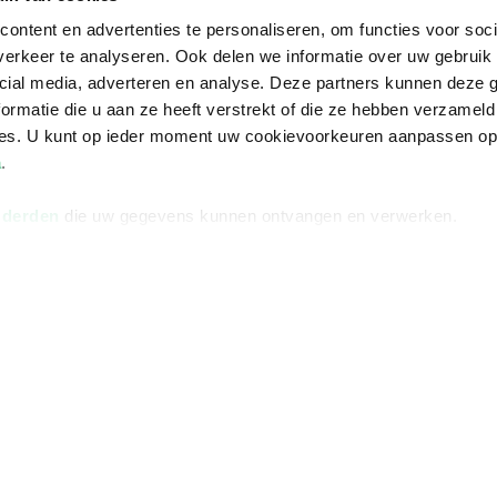
ontent en advertenties te personaliseren, om functies voor soci
erkeer te analyseren. Ook delen we informatie over uw gebruik 
cial media, adverteren en analyse. Deze partners kunnen deze
ormatie die u aan ze heeft verstrekt of die ze hebben verzameld
ces. U kunt op ieder moment uw cookievoorkeuren aanpassen o
a
.
 derden
die uw gegevens kunnen ontvangen en verwerken.
Informatie
Advies nodi
Over ons
Facebook
Vacatures
Instagram
Winkels en openingstijden
helpdesk@r
Cadeaukaart
088 - 133 84
Ondernemer worden