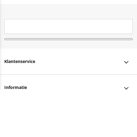
Klantenservice
Klantenservice
Informatie
Bestellen
Over ons
Bezorging
Advies nodig?
Vacatures
Betalen
Facebook
Winkels en openingstijden