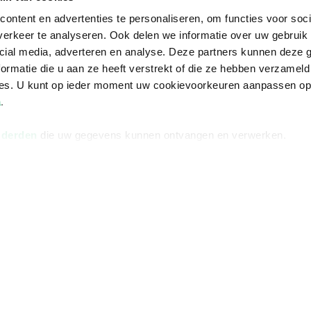
ontent en advertenties te personaliseren, om functies voor soci
erkeer te analyseren. Ook delen we informatie over uw gebruik 
cial media, adverteren en analyse. Deze partners kunnen deze
ormatie die u aan ze heeft verstrekt of die ze hebben verzameld
ces. U kunt op ieder moment uw cookievoorkeuren aanpassen o
a
.
 derden
die uw gegevens kunnen ontvangen en verwerken.
Informatie
Advies nodi
Over ons
Facebook
Vacatures
Instagram
Winkels en openingstijden
helpdesk@r
Cadeaukaart
088 - 133 84
Ondernemer worden