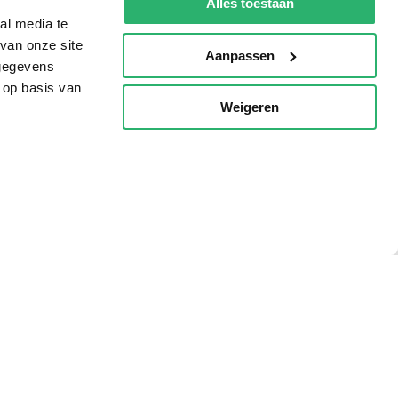
Alles toestaan
al media te
van onze site
Aanpassen
 gegevens
 op basis van
Weigeren
p
g?
eadshop.nl
 32