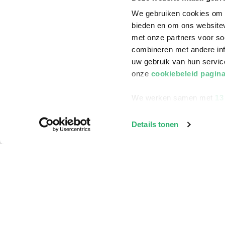
We gebruiken cookies om c
bieden en om ons websitev
met onze partners voor so
combineren met andere inf
uw gebruik van hun servi
onze
cookiebeleid pagin
We werken samen met
13
Details tonen
Klantenservice
Bestellen
Bezorging
Betalen
Retourneren
Veelgestelde vragen