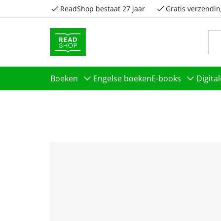
ReadShop bestaat 27 jaar
Gratis verzendin
Boeken
Engelse boeken
E-books
Digita