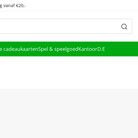
g vanaf €20,-
le cadeaukaarten
Spel & speelgoed
Kantoor
D.E