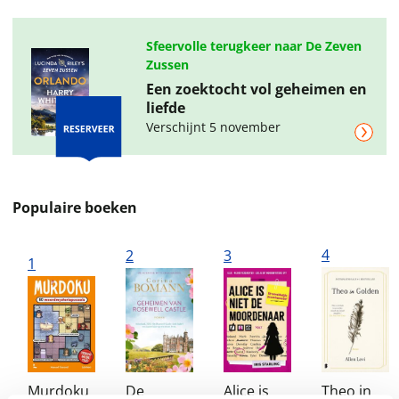
Sfeervolle terugkeer naar De Zeven
Zussen
Een zoektocht vol geheimen en
liefde
Verschijnt 5 november
Populaire boeken
4
2
3
1
Murdoku
De
Alice is
Theo in