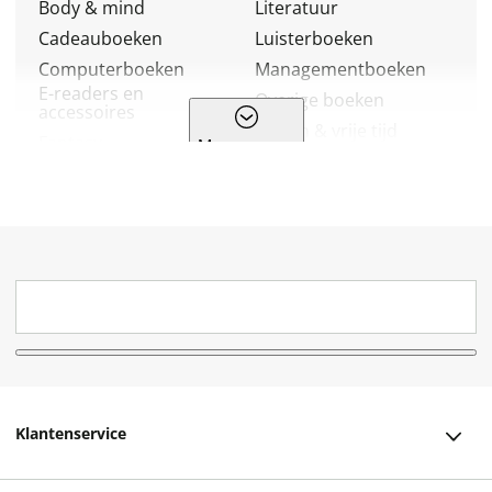
Body & mind
Literatuur
Cadeauboeken
Luisterboeken
Computerboeken
Managementboeken
E-readers en
Overige boeken
accessoires
Reizen & vrije tijd
Fantasy
Meer genres
Religie
Geschiedenis & politiek
Romans
Hobbyboeken
School & studieboeken
Huis, tuin & dier
Spiritualiteit
Kalenders & agenda's
Sportboeken
Kinderboeken
Stripboeken
Kookboeken
Thrillers
Kunst & cultuur
Young adult
Klantenservice
Klantenservice