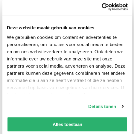
- Terug in
Schotse
niet de
Golden
de tijd
Butleracademie
moordenaar
Allen Levi
Manuel
1 -
Iris
19,99
22,99
16,99
22,99
Deze website maakt gebruik van cookies
Garand
Geheimen
Starling
We gebruiken cookies om content en advertenties te
van
personaliseren, om functies voor social media te bieden
Rosewell
Bekijk alles
en om ons websiteverkeer te analyseren. Ook delen we
Castle
informatie over uw gebruik van onze site met onze
Corina
partners voor social media, adverteren en analyse. Deze
Bomann
Populaire genres
partners kunnen deze gegevens combineren met andere
informatie die u aan ze heeft verstrekt of die ze hebben
verzameld op basis van uw gebruik van hun services. U
kunt op ieder moment uw cookievoorkeuren aanpassen
op onze
cookiebeleid pagina
.
Details tonen
We werken samen met
13 derden
die uw gegevens
kunnen ontvangen en verwerken.
Alles toestaan