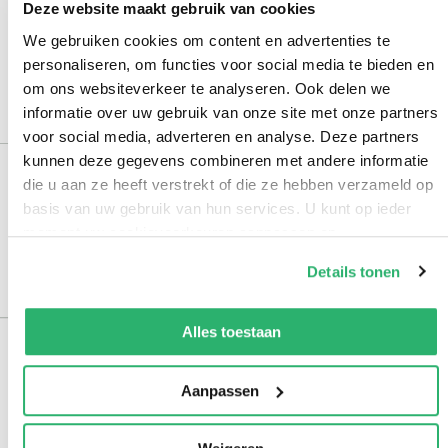
15,95
Deze website maakt gebruik van cookies
We gebruiken cookies om content en advertenties te
Paperback
personaliseren, om functies voor social media te bieden en
om ons websiteverkeer te analyseren. Ook delen we
informatie over uw gebruik van onze site met onze partners
voor social media, adverteren en analyse. Deze partners
kunnen deze gegevens combineren met andere informatie
die u aan ze heeft verstrekt of die ze hebben verzameld op
basis van uw gebruik van hun services. U kunt op ieder
Bekijk alles
moment uw cookievoorkeuren aanpassen op
onze
cookiebeleid pagina
.
Details tonen
Te reserveren Kookboeken
We werken samen met
13 derden
die uw gegevens
kunnen ontvangen en verwerken.
Alles toestaan
Aanpassen