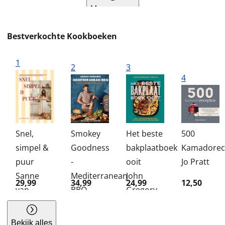
Meer genres
Bestverkochte Kookboeken
1
2
3
4
Snel,
Smokey
Het beste
500
simpel &
Goodness
bakplaatboek
Kamadorec
puur
-
ooit
Jo Pratt
Sanne
Mediterranean
John
29,99
34,99
24,99
12,50
van
BBQ
Gregory-
Lierop
Jord
Smith
Althuizen
Bekijk alles