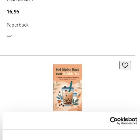
16,95
Paperback
Het Kleine Boek over Bubble Tea
Waries B.V.