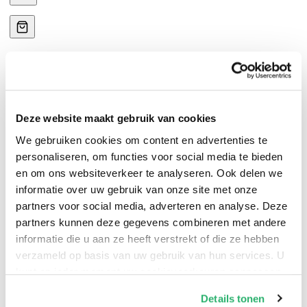
Deze website maakt gebruik van cookies
Een traumatische gebeurtenis is een gebeurtenis die
We gebruiken cookies om content en advertenties te
jou overkomt en waarin je een overweldigend gevoel
personaliseren, om functies voor social media te bieden
van machteloosheid ervaart. Trauma meemaken kan
en om ons websiteverkeer te analyseren. Ook delen we
heel ingrijpend zijn en voor heel lastige klachten
informatie over uw gebruik van onze site met onze
zorgen, zowel voor de overlever van trauma zelf als
partners voor social media, adverteren en analyse. Deze
voor zijn naasten. In deze gids selecteerden we twintig
partners kunnen deze gegevens combineren met andere
informatie die u aan ze heeft verstrekt of die ze hebben
alledaagse uitdagingen. Bij elke uitdaging vind je heel
verzameld op basis van uw gebruik van hun services. U
concrete tips, geschreven in samenwerking met
kunt op ieder moment uw cookievoorkeuren aanpassen
ervaringsdeskundigen: het zijn echte lifehacks.
op onze
cookiebeleid pagina
.
Details tonen