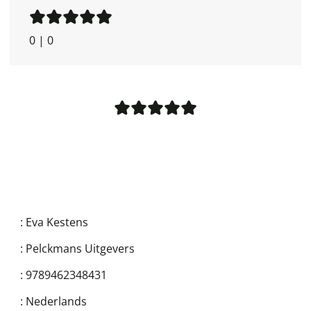
0
|
0
:
Eva Kestens
:
Pelckmans Uitgevers
:
9789462348431
:
Nederlands