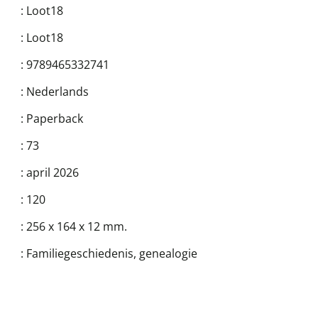
:
Loot18
:
Loot18
:
9789465332741
:
Nederlands
:
Paperback
:
73
:
april 2026
:
120
:
256 x 164 x 12 mm.
:
Familiegeschiedenis, genealogie