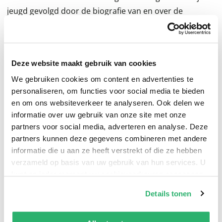
jeugd gevolgd door de biografie van en over de
biologische opa’s die ik bij leven nooit gekend heb en
de opa die eigenlijk geen opa was. Twee mannen in
fotolijstjes die moesten herinneren aan die
Deze website maakt gebruik van cookies
grootvaders. Gevulde lijstjes die toch ‘leeg’ waren en
We gebruiken cookies om content en advertenties te
vragen die wij en onze kinderen erover stelden: Wie
personaliseren, om functies voor social media te bieden
waren dat? Wat is hun verhaal en geschiedenis? Wat
en om ons websiteverkeer te analyseren. Ook delen we
deden ze en waarom werd er weinig over ze
informatie over uw gebruik van onze site met onze
gesproken? De opa die wij hadden, was geen
partners voor social media, adverteren en analyse. Deze
biologische opa maar wel dé opa voor ons. Veel vragen
partners kunnen deze gegevens combineren met andere
zijn het antwoord schuldig gebleven doordat ze niet
informatie die u aan ze heeft verstrekt of die ze hebben
verzameld op basis van uw gebruik van hun services. U
beantwoord konden worden of niet beantwoord wilden
kunt op ieder moment uw cookievoorkeuren aanpassen
worden. Wat bekend is wordt hier met enige
op onze
cookiebeleid pagina
.
aannemelijke waarheid als verhaal beschreven.
Details tonen
We werken samen met
13 derden
die uw gegevens
kunnen ontvangen en verwerken.