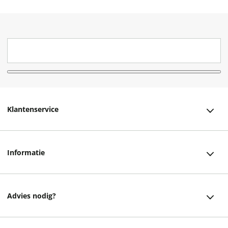
Klantenservice
Klantenservice
Informatie
Bestellen
Over ons
Bezorging
Advies nodig?
Vacatures
Betalen
Facebook