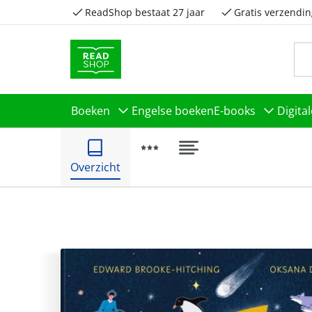
ReadShop bestaat 27 jaar
Gratis verzendin
Boeken
Engelse boeken
E-books
Digita
Overzicht