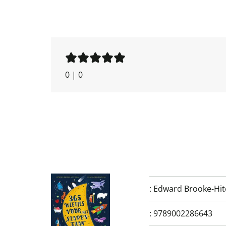
0
|
0
:
Edward Brooke-Hit
:
9789002286643