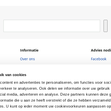
Informatie
Advies nodi
Over ons
Facebook
Vacatures
Instagram
ik van cookies
Winkels en openingstijden
helpdesk@r
ontent en advertenties te personaliseren, om functies voor soci
Cadeaukaart
088 - 133 84
erkeer te analyseren. Ook delen we informatie over uw gebruik 
Ondernemer worden
cial media, adverteren en analyse. Deze partners kunnen deze
ormatie die u aan ze heeft verstrekt of die ze hebben verzameld
Vulnerability Disclosure policy
ces. U kunt op ieder moment uw cookievoorkeuren aanpassen o