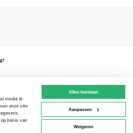
g?
eadshop.nl
Alles toestaan
al media te
 32
van onze site
Aanpassen
 gegevens
 op basis van
Weigeren
p