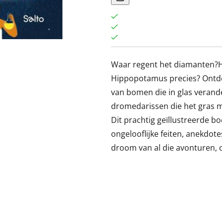
Waar regent het diamanten?H
Hippopotamus precies? Ontdek
van bomen die in glas verande
dromedarissen die het gras m
Dit prachtig geïllustreerde bo
ongelooflijke feiten, anekdo
droom van al die avonturen, o