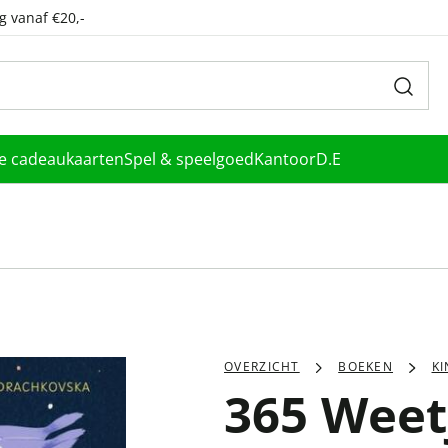
g vanaf €20,-
le cadeaukaarten
Spel & speelgoed
Kantoor
D.E
OVERZICHT
BOEKEN
K
365 Weet