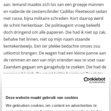
aan. Iemand maakte zich los van een groepje mannen
en naderde de zestiencilinder Cadillac Fleetwood sedan
met rasse, bijna militaire schreden. Kort daarop werd
de schim herkenbaar. De politieagent vroeg beleefd
doch dringend om alle papieren. Die had ik niet op zak,
behalve het linnen, niet op mijn naam staande
kentekenbewijs. Een ter plekke bedachte smoes zou
uitkomst brengen. De wagen had een kleine panne aan
de remmen en een van mijn vrienden was te voet naar
Zaandam gegaan om garagehulp te zoeken. Die had de
papieren bij zich. De agent knikte begripvol. Tenslotte
liep het pas tegen tweeën en hoe later op de avond hoe
schoner volk moest hij hebben gedacht. Of we dan
maar plaats wilden nemen in het wachtende busje.
Deze website maakt gebruik van cookies
Daarmee zou die vriend vlot zijn ppgespoord. Zo reden
We gebruiken cookies om content en advertenties te
we door het uitgestorven plaatsje waar ooit nog tsaar