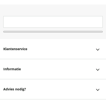
Klantenservice
Klantenservice
Informatie
Bestellen
Over ons
Bezorging
Advies nodig?
Vacatures
Betalen
Facebook
Winkels en openingstijden