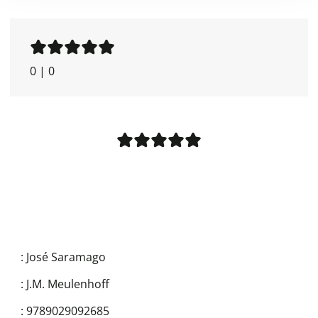
0
|
0
:
José Saramago
:
J.M. Meulenhoff
:
9789029092685