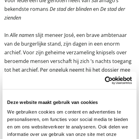
Voor iedereen die genoten heeft van Saramago’s
bekendste romans
De stad der blinden
en
De stad der
zienden
In
Alle namen
slijt meneer José, een brave ambtenaar
van de burgerlijke stand, zijn dagen in een enorm
archief. Voor zijn geheime verzameling knipsels over
beroemde mensen verschaft hij zich ’s nachts toegang
tot het archief. Per ongeluk neemt hij het dossier mee
van een onbekende vrouw die hem op het obsessieve
af blijkt te boeien. Saramago laat ons de zoektocht zien
naar de mens achter het nummer.
Deze website maakt gebruik van cookies
We gebruiken cookies om content en advertenties te
De pers over het werk van José Saramago
personaliseren, om functies voor social media te bieden
en om ons websiteverkeer te analyseren. Ook delen we
‘Een groot schrijver verontrust, ontroert en ergert zijn
informatie over uw gebruik van onze site met onze