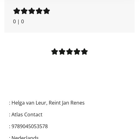
0
|
0
:
Helga van Leur
,
Reint Jan Renes
:
Atlas Contact
:
9789045053578
:
Nederlands