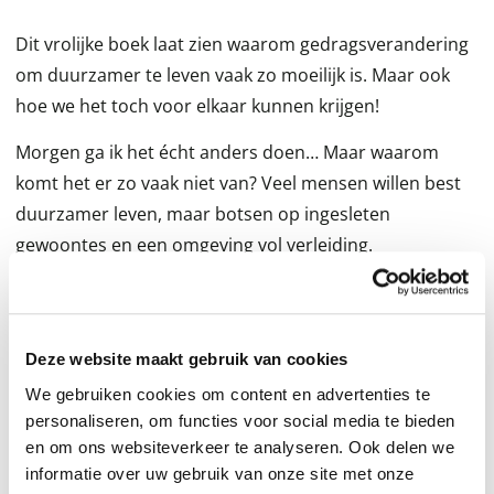
Dit vrolijke boek laat zien waarom gedragsverandering
om duurzamer te leven vaak zo moeilijk is. Maar ook
hoe we het toch voor elkaar kunnen krijgen!
Morgen ga ik het écht anders doen… Maar waarom
komt het er zo vaak niet van? Veel mensen willen best
duurzamer leven, maar botsen op ingesleten
gewoontes en een omgeving vol verleiding.
Meteoroloog Helga van Leur en gedragswetenschapper
Reint Jan Renes herkennen die worsteling maar al te
goed.
Deze website maakt gebruik van cookies
We gebruiken cookies om content en advertenties te
Aan de hand van vijf herkenbare innerlijke ‘monsters’
personaliseren, om functies voor social media te bieden
laten ze zien hoe ons (klimaat)gedrag tot stand komt.
en om ons websiteverkeer te analyseren. Ook delen we
Vaker dan we denken maken we onze keuzes
informatie over uw gebruik van onze site met onze
automatisch, gehaast of met een schuin oog op de