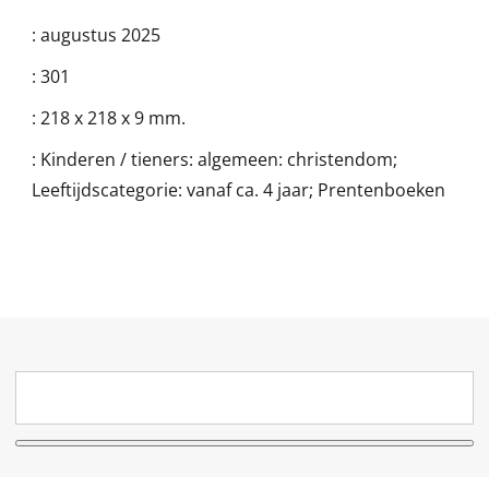
:
augustus 2025
:
301
:
218 x 218 x 9 mm.
:
Kinderen / tieners: algemeen: christendom;
Leeftijdscategorie: vanaf ca. 4 jaar; Prentenboeken