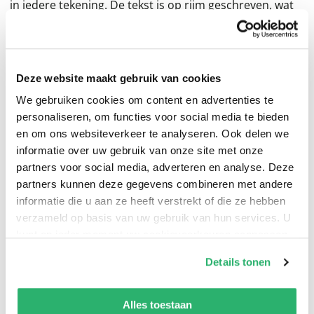
in iedere tekening. De tekst is op rijm geschreven, wat
het voorlezen extra fijn maakt. Over de illustrator:
Allemaal aan boord is het sprankelende
prentenboekdebuut van Christel Driesse, dat zij
Deze website maakt gebruik van cookies
illustreerde tijdens haar stage bij uitgeverij Buddy
We gebruiken cookies om content en advertenties te
Books. Met haar frisse stijl en oog voor detail weet ze
personaliseren, om functies voor social media te bieden
het verhaal op elke pagina tot leven te wekken.
en om ons websiteverkeer te analyseren. Ook delen we
informatie over uw gebruik van onze site met onze
partners voor social media, adverteren en analyse. Deze
partners kunnen deze gegevens combineren met andere
informatie die u aan ze heeft verstrekt of die ze hebben
verzameld op basis van uw gebruik van hun services. U
kunt op ieder moment uw cookievoorkeuren aanpassen
op onze
cookiebeleid pagina
.
Details tonen
We werken samen met
13 derden
die uw gegevens
kunnen ontvangen en verwerken.
Alles toestaan
0
|
0