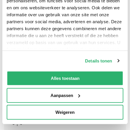
personaliseren, om functies voor social media te bieden
en om ons websiteverkeer te analyseren. Ook delen we
informatie over uw gebruik van onze site met onze
partners voor social media, adverteren en analyse. Deze
A collection of works made in 2023 and 2024 in my
partners kunnen deze gegevens combineren met andere
usual style.The works represent my thoughts, about
informatie die u aan ze heeft verstrekt of die ze hebben
almost anything. Inspired by music, experiences,
verzameld op basis van uw gebruik van hun services. U
environment, human life.
kunt op ieder moment uw cookievoorkeuren aanpassen
op onze
cookiebeleid pagina
.
Details tonen
We werken samen met
13 derden
die uw gegevens
kunnen ontvangen en verwerken.
Alles toestaan
Aanpassen
Weigeren
0
|
0