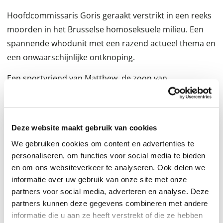
Hoofdcommissaris Goris geraakt verstrikt in een reeks
moorden in het Brusselse homoseksuele milieu. Een
spannende whodunit met een razend actueel thema en
een onwaarschijnlijke ontknoping.
Een sportvriend van Matthew, de zoon van
hoofdcommissaris Goris, vertrouwt hem toe dat hij
wordt bedreigd door een onbekende die niet alleen
hemzelf, maar ook zijn familie stalkt. Hij vraagt Matthew
Deze website maakt gebruik van cookies
om er niets over te zeggen aan zijn vader, uit schrik
We gebruiken cookies om content en advertenties te
voor represailles van de stalker.
personaliseren, om functies voor social media te bieden
en om ons websiteverkeer te analyseren. Ook delen we
Ondertussen wordt in een bushokje in de Brusselse
informatie over uw gebruik van onze site met onze
wijk Neder-over-Heembeek het lichaam gevonden van
partners voor social media, adverteren en analyse. Deze
een man, die om nog onbekende redenen
partners kunnen deze gegevens combineren met andere
informatie die u aan ze heeft verstrekt of die ze hebben
neergeschoten is. Goris en Pauwels worden belast met