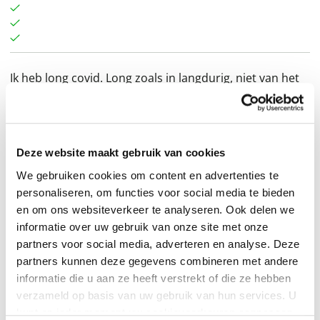
Ik heb long covid. Long zoals in langdurig, niet van het
orgaan. Long zoals 15 maanden nadat ik besmet raakte
met corona. Nog elke week moet ik uitleggen wat er mis
is met mij. Nog elke week stoot ik op onbegrip, meestal
Deze website maakt gebruik van cookies
uit onwetendheid. Ik schreef dit boek omdat het nodig
We gebruiken cookies om content en advertenties te
is. Omdat het moet. Want wat doet dat met een mens,
personaliseren, om functies voor social media te bieden
langdurige covid? En met zijn omgeving? Tegen welke
en om ons websiteverkeer te analyseren. Ook delen we
muren loop je en op welke vooroordelen bots je? Met
informatie over uw gebruik van onze site met onze
welke vragen sta je op en ga je ook weer slapen als je
partners voor social media, adverteren en analyse. Deze
een aandoening hebt, die je leven volledig beheerst?
partners kunnen deze gegevens combineren met andere
Die je leven op pauze zet. En welke vragen kunnen
informatie die u aan ze heeft verstrekt of die ze hebben
verzameld op basis van uw gebruik van hun services. U
wetenschappers beantwoorden en wat onderzoeken ze
kunt op ieder moment uw cookievoorkeuren aanpassen
nog? Ik neem u mee in een week van mijn leven. Daarin