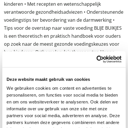
kinderen • Met recepten en wetenschappelijk
verantwoorde gezondheidsadviezen • Ondersteunende
voedingstips ter bevordering van de darmwerking •
Tips voor de overstap naar vaste voeding BLIJE BUIKJES
is een theoretisch en praktisch handboek voor ouders
op zoek naar de meest gezonde voedingskeuzes voor
hun kinderen. Orthomoleculair therapeuten Hanne
Mariën en Joke Vanherck bieden in dit boek hun visie op
een gezond voedingspatroon bij jonge kinderen. Met
name de darmgezondheid heeft een grote invloed op
Deze website maakt gebruik van cookies
de fysieke en ook mentale gezondheid van kinderen:
We gebruiken cookies om content en advertenties te
Een gezond en gelukkig wezentje heeft een gezonde
personaliseren, om functies voor social media te bieden
darm! Daarom begint dit boek met een uitgebreid
en om ons websiteverkeer te analyseren. Ook delen we
hoofdstuk over de darmen en tips voor
informatie over uw gebruik van onze site met onze
ondersteunende voeding om de darmwerking te
partners voor social media, adverteren en analyse. Deze
partners kunnen deze gegevens combineren met andere
bevorderen. Verdere onderwerpen die aan bod komen