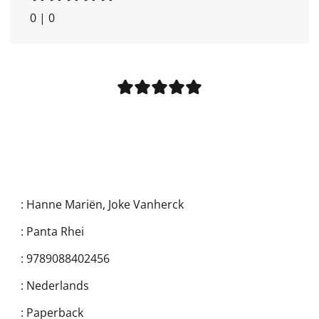
0
|
0
:
Hanne Mariën
,
Joke Vanherck
:
Panta Rhei
:
9789088402456
:
Nederlands
:
Paperback