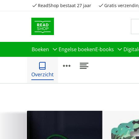
ReadShop bestaat 27 jaar
Gratis verzendin
Boeken
Engelse boeken
E-books
Digita
Overzicht