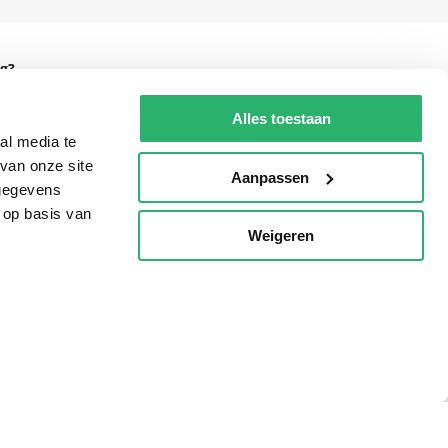
g?
Alles toestaan
al media te
van onze site
eadshop.nl
Aanpassen
 gegevens
 32
 op basis van
Weigeren
p