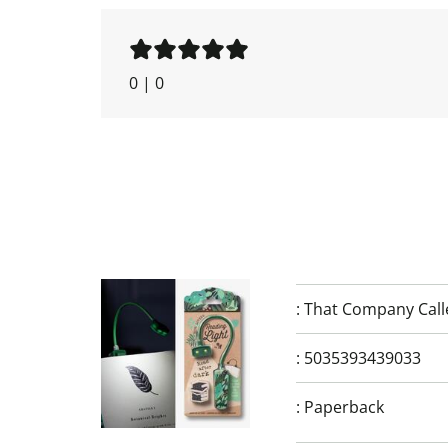
0
|
0
:
That Company Calle
:
5035393439033
:
Paperback