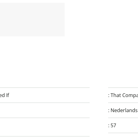
d If
:
That Compan
:
Nederlands
:
57