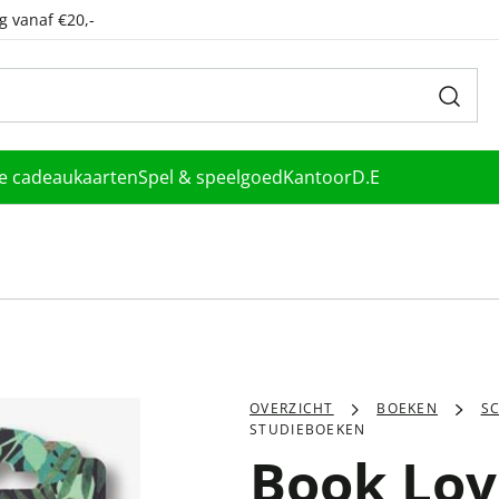
g vanaf €20,-
le cadeaukaarten
Spel & speelgoed
Kantoor
D.E
OVERZICHT
BOEKEN
S
STUDIEBOEKEN
Book Lov