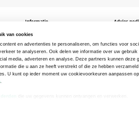
Informatie
Advies nodi
Over ons
Facebook
ik van cookies
Vacatures
Instagram
ontent en advertenties te personaliseren, om functies voor soci
erkeer te analyseren. Ook delen we informatie over uw gebruik 
Winkels en openingstijden
helpdesk@r
cial media, adverteren en analyse. Deze partners kunnen deze
Cadeaukaart
088 - 133 84
ormatie die u aan ze heeft verstrekt of die ze hebben verzameld
ces. U kunt op ieder moment uw cookievoorkeuren aanpassen o
Ondernemer worden
a
.
Vulnerability Disclosure policy
 derden
die uw gegevens kunnen ontvangen en verwerken.