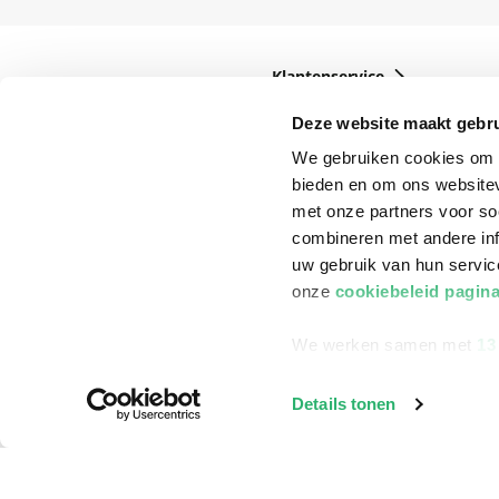
Klantenservice
Bestellen
Deze website maakt gebru
Bezorging
We gebruiken cookies om c
bieden en om ons websitev
Betalen
met onze partners voor so
Retourneren
combineren met andere inf
uw gebruik van hun servi
Veelgestelde vragen
onze
cookiebeleid pagin
We werken samen met
13
Details tonen