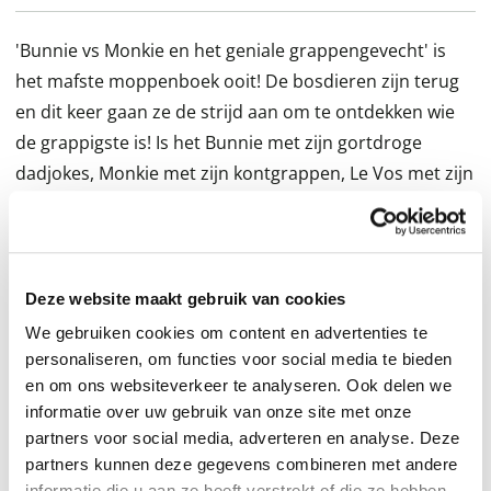
'Bunnie vs Monkie en het geniale grappengevecht' is
het mafste moppenboek ooit! De bosdieren zijn terug
en dit keer gaan ze de strijd aan om te ontdekken wie
de grappigste is! Is het Bunnie met zijn gortdroge
dadjokes, Monkie met zijn kontgrappen, Le Vos met zijn
raadsels, Big en Wienie met hun dappere eerste
pogingen tot een 'goede' mop, Stinkie met zijn geniale
grappen, of Actiebever met zijn onzinpraat? Wie wordt
de grootste lolbroek van het bos?
Deze website maakt gebruik van cookies
We gebruiken cookies om content en advertenties te
Het wordt lachen, gieren, brullen met dit maffe
personaliseren, om functies voor social media te bieden
moppenboek van bestsellerauteur Jamie Smart. De
en om ons websiteverkeer te analyseren. Ook delen we
informatie over uw gebruik van onze site met onze
hilarische, flauwe en scherpe moppen zijn onderdeel
partners voor social media, adverteren en analyse. Deze
van een verhaal over de razend populaire bosdieren.
partners kunnen deze gegevens combineren met andere
Wie vertelt de beste moppen?
informatie die u aan ze heeft verstrekt of die ze hebben