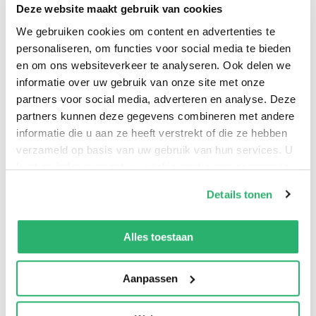
Deze website maakt gebruik van cookies
raadsels en spionagezaken op, ondanks de
We gebruiken cookies om content en advertenties te
waarschuwingen van Mrs Partridge, zijn bangige
personaliseren, om functies voor social media te bieden
gouvernante…
en om ons websiteverkeer te analyseren. Ook delen we
informatie over uw gebruik van onze site met onze
partners voor social media, adverteren en analyse. Deze
partners kunnen deze gegevens combineren met andere
informatie die u aan ze heeft verstrekt of die ze hebben
verzameld op basis van uw gebruik van hun services. U
kunt op ieder moment uw cookievoorkeuren aanpassen
op onze
cookiebeleid pagina
.
Details tonen
We werken samen met
13 derden
die uw gegevens
kunnen ontvangen en verwerken.
Alles toestaan
0
|
0
Aanpassen