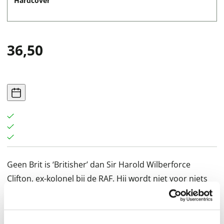
Hardcover
36,50
Geen Brit is ‘Britisher’ dan Sir Harold Wilberforce
Clifton, ex-kolonel bij de RAF. Hij wordt niet voor niets
beschouwd als de scherpzinnigste amateurdetective
sinds Sherlock Holmes. Zonder ooit zijn flegma of zijn
waardigheid te verliezen, lost hij de gevaarlijkste