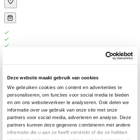
Coachkaarten Positieve Leefstijlverandering; Op een
inspirerende, visuele en wetenschappelijk
Deze website maakt gebruik van cookies
onderbouwde manier in gesprek over
We gebruiken cookies om content en advertenties te
gedragsverandering
personaliseren, om functies voor social media te bieden
en om ons websiteverkeer te analyseren. Ook delen we
Een positieve leefstijlverandering helpt mensen om zich
informatie over uw gebruik van onze site met onze
energiek en gezond te voelen. Het coachen van mensen
partners voor social media, adverteren en analyse. Deze
partners kunnen deze gegevens combineren met andere
naar een gezonde leefstijl is leuk, maar ook uitdagend.
informatie die u aan ze heeft verstrekt of die ze hebben
Het veranderen van gedrag is immers niet gemakkelijk.
verzameld op basis van uw gebruik van hun services. U