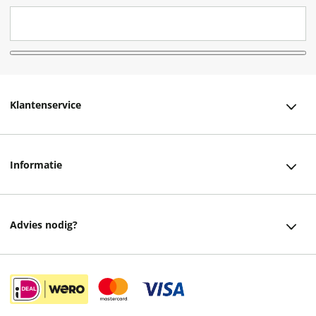
Klantenservice
Klantenservice
Informatie
Bestellen
Over ons
Bezorging
Advies nodig?
Vacatures
Betalen
Facebook
Winkels en openingstijden
Retourneren
Instagram
Cadeaukaart
Veelgestelde vragen