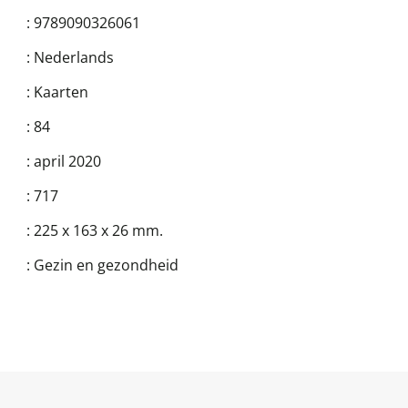
:
9789090326061
:
Nederlands
:
Kaarten
:
84
:
april 2020
:
717
:
225 x 163 x 26 mm.
:
Gezin en gezondheid